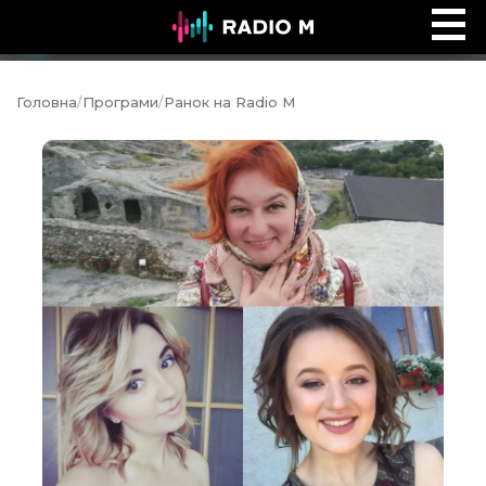
Ефір Radio M
Ефір
Головна
/
Програми
/
Ранок на Radio M