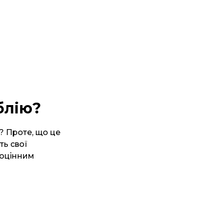
блію?
? Проте, що це
ть свої
вноцінним