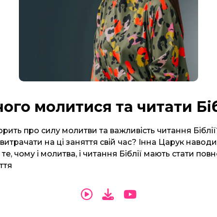
чого молитися та читати Бі
орить про силу молитви та важливість читання Біблії
витрачати на ці заняття свій час? Інна Царук наводи
те, чому і молитва, і читання Біблії мають стати по
ття