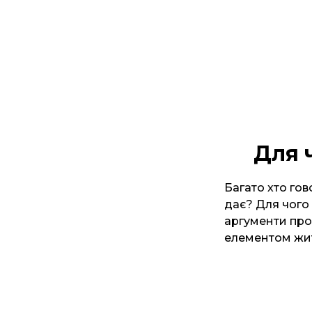
Для 
Багато хто гов
дає? Для чого 
аргументи про 
елементом жи