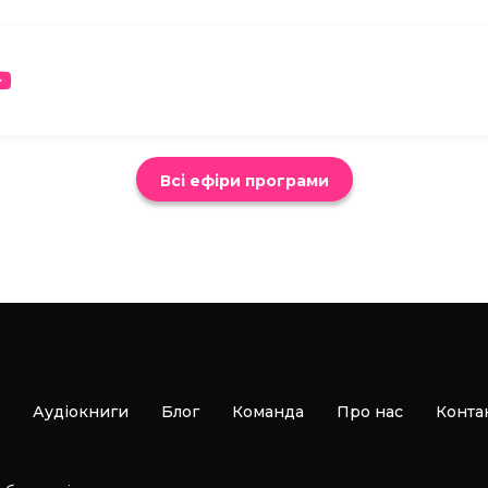
Всі ефіри програми
Аудіокниги
Блог
Команда
Про нас
Конта