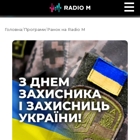
Music Ocean
Ефір
Головна
/
Програми
/
Ранок на Radio M