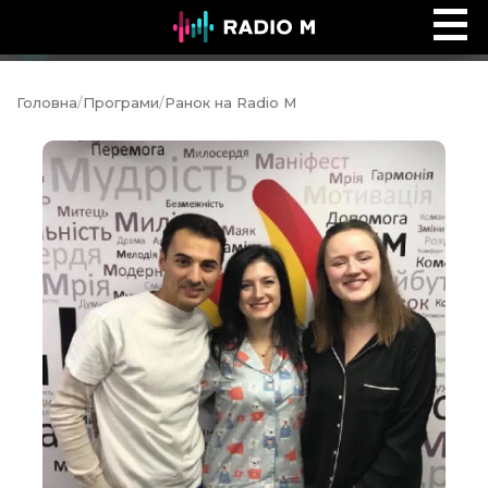
Біблійний погляд
Ефір
Головна
/
Програми
/
Ранок на Radio M