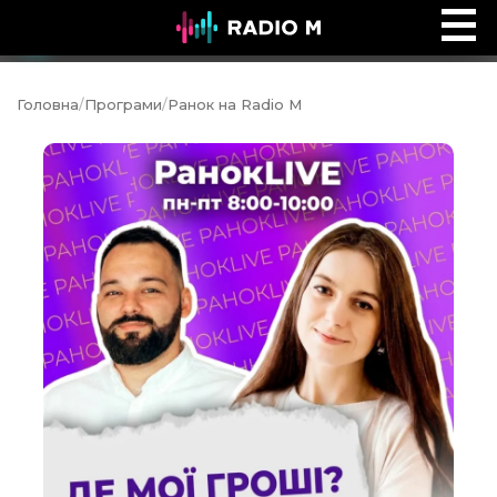
Біблійний погляд
Ефір
Головна
/
Програми
/
Ранок на Radio M