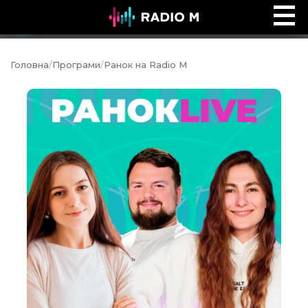
Ефір Radio M
Ефір
Головна
/
Програми
/
Ранок на Radio M