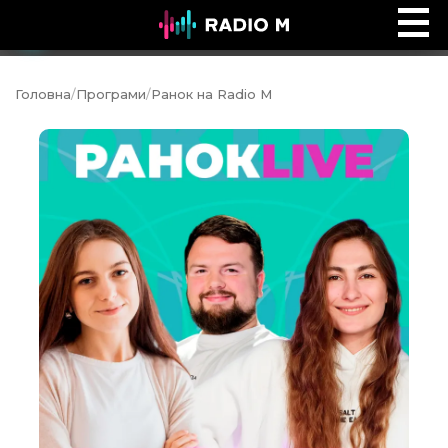
Сторінками Біблії
Ефір
Головна
/
Програми
/
Ранок на Radio M