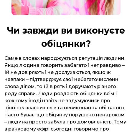
Чи завжди ви виконуєте
обіцянки?
Саме в словах народжується репутація людини.
Якщо людина говорить забагато і неправдиво –
їй не довіряють і не дослухаються, якщо ж
навпаки – підтверджує свої небагаточисленні
слова ділом, то їй вірять і доручають різного
роду справи. Люди роздають обіцянки всім і
кожному іноді навіть не задумуючись про
цінність власних слів та невиконання обіцяного.
Часто буває, що обіцянку порушено ненароком
– людина просто забула про домовленість. Тому
в ранковому ефірі сьогодні говоримо про