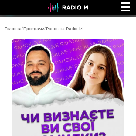
Ефір Radio M
Ефір
Головна
/
Програми
/
Ранок на Radio M