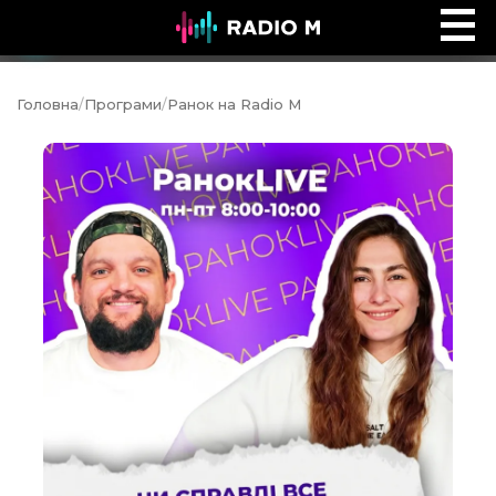
Ефір Radio M
Ефір
Головна
/
Програми
/
Ранок на Radio M