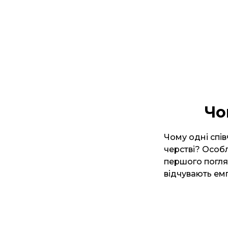
Чо
Чому одні співч
черстві? Особл
першого погляд
відчувають емп