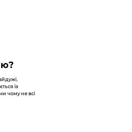
ію?
байдужі,
ється із
ми чому не всі