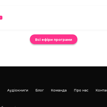
Всі ефіри програми
Аудіокниги
Блог
Команда
Про нас
Конта