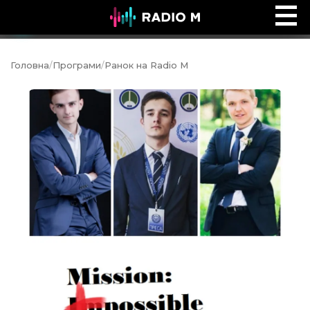
Ефір Radio M
Ефір
Головна
/
Програми
/
Ранок на Radio M