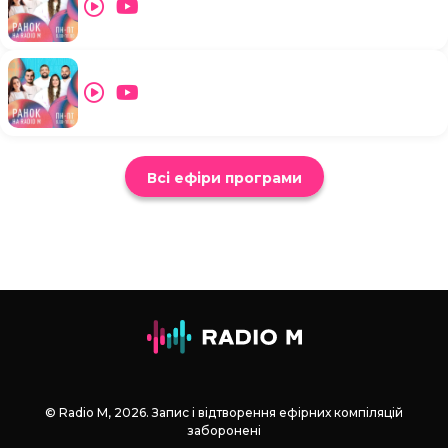
Всі ефіри програми
© Radio М, 2026. Запис і відтворення ефірних компіляцій
заборонені