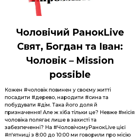
Чоловічий РанокLive
Свят, Богдан та Іван:
Чоловік – Mission
possible
Кожен #чоловік повинен у своєму житті
посадити #дерево, народити #сина та
побудувати #дім. Така його доля й
призначення! Але ж хіба тільки це? Невже #місія
чоловіка полягає лише в захисті та
забезпеченні? На #ЧоловічомуРанокLive цієї
#п'ятниці з 8:00 до 10:00 ми говорили про місію