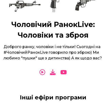
Чоловічий РанокLive:
Чоловіки та зброя
Доброго ранку, чоловіки і не тільки! Сьогодні на
#ЧоловічийРанокLive говорило про зброю) Ми
любимо "пушки" ще з дитинства) А як щодо вас?
Інші ефіри програми