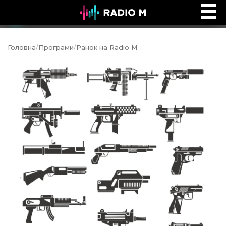
Ефір Radio M
Ефір
Головна
/
Програми
/
Ранок на Radio M