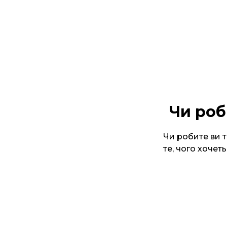
Чи роб
Чи робите ви т
те, чого хочеть