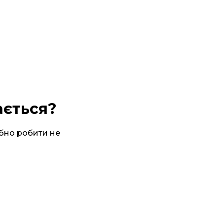
ається?
ібно робити не