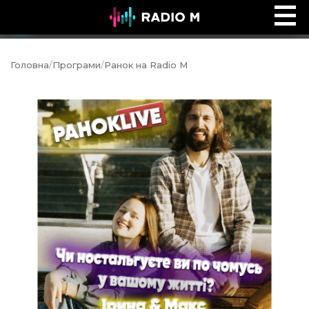
Інтервʼю Time
Ефір
Головна
/
Програми
/
Ранок на Radio M