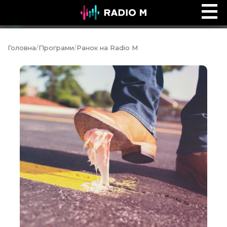
Ефір Radio M
Ефір
Головна
/
Програми
/
Ранок на Radio M