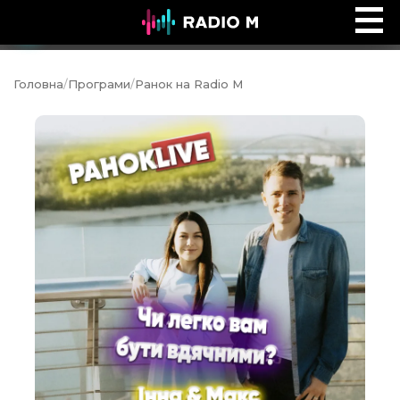
Ефір Radio M
Ефір
Головна
/
Програми
/
Ранок на Radio M