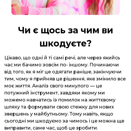
Чи є щось за чим ви
шкодуєте?
Цікаво, що одні й ті самі речі, але через якийсь
час ми бачимо зовсім по- іншому. Починаючи
від того, як я міг це одягати раніше, закінчуючи
тим, чому я прийняв це рішення, яке змінило все
моє життя. Аналіз свого минулого — це
потужний інструмент, завдяки якому ми
можемо навчатись із помилок на життєвому
шляху та формувати свою стежку для нових
звершень у майбутньому. Тому навіть, якщо
сьогодні ми шкодуємо за чимось і це можна ще
виправити, саме час, щоб це зробити.