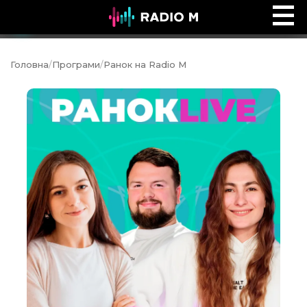
Вечір Середи
Ефір
Головна
/
Програми
/
Ранок на Radio M