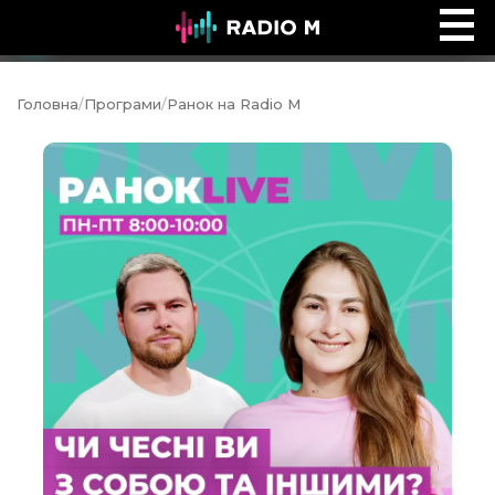
Music Ocean
Ефір
Головна
/
Програми
/
Ранок на Radio M