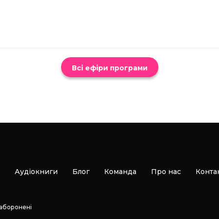
Всі ефіри програми
Аудіокниги
Блог
Команда
Про нас
Конта
заборонені