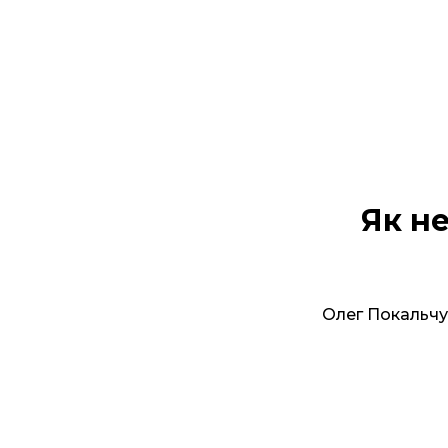
Як н
Олег Покальчук