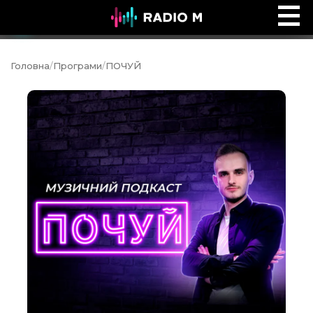
Music Ocean
Ефір
Головна
/
Програми
/
ПОЧУЙ