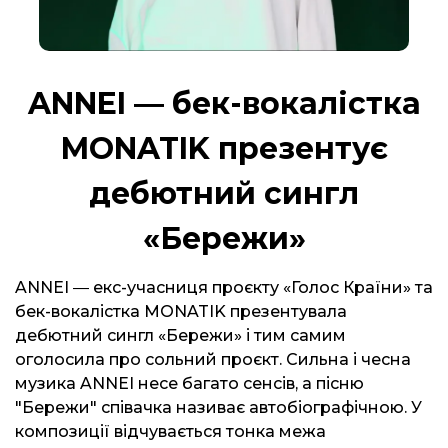
ANNEI ― бек-вокалістка
MONATIK презентує
дебютний сингл
«Бережи»
ANNEI ― екс-учасниця проєкту «Голос Країни» та
бек-вокалістка MONATIK презентувала
дебютний сингл «Бережи» і тим самим
оголосила про сольний проєкт. Сильна і чесна
музика ANNEI несе багато сенсів, а пісню
"Бережи" співачка називає автобіографічною. У
композиції відчувається тонка межа