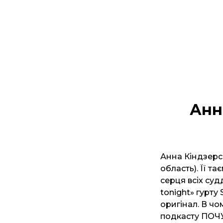
Анн
Анна Кіндзерсь
область). Її т
серця всіх суд
tonight» гурту
оригінал. В ч
подкасту ПОЧУ