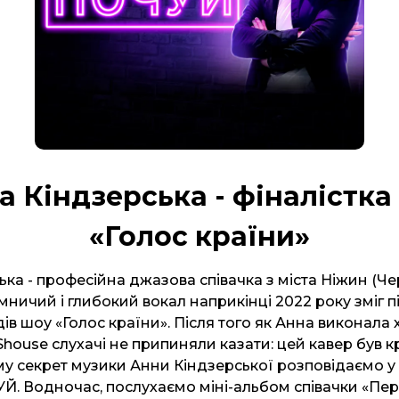
а Кіндзерська - фіналістка
«Голос країни»
ка - професійна джазова співачка з міста Ніжин (Че
аємничий і глибокий вокал наприкінці 2022 року зміг 
дів шоу «Голос країни». Після того як Анна виконала х
 Shouse слухачі не припиняли казати: цей кавер був 
ому секрет музики Анни Кіндзерської розповідаємо у
Й. Водночас, послухаємо міні-альбом співачки «Пер