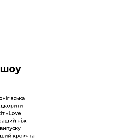
 шоу
рнігівська
підкорити
іт «Love
кращий ніж
 випуску
ший крок» та