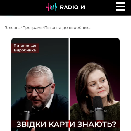
Ранок на Radio M
Ефір
Головна
/
Програми
/
Питання до виробника