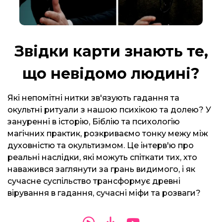
Звідки карти знають те,
що невідомо людині?
Які непомітні нитки зв'язують гадання та
окультні ритуали з нашою психікою та долею? У
зануренні в історію, Біблію та психологію
магічних практик, розкриваємо тонку межу між
духовністю та окультизмом. Це інтерв'ю про
реальні наслідки, які можуть спіткати тих, хто
наважився заглянути за грань видимого, і як
сучасне суспільство трансформує древні
вірування в гадання, сучасні міфи та розваги?