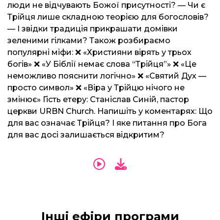
люди не відчувають Божої присутності? — Чи є
Трійця лише складною теорією для богословів?
— І звідки традиція прикрашати домівки
зеленими гілками? Також розбираємо
популярні міфи: ❌ «Християни вірять у трьох
богів» ❌ «У Біблії немає слова “Трійця”» ❌ «Це
неможливо пояснити логічно» ❌ «Святий Дух —
просто символ» ❌ «Віра у Трійцю нічого не
змінює» Гість етеру: Станіслав Синій, пастор
церкви URBN Church. Напишіть у коментарях: Що
для вас означає Трійця? І яке питання про Бога
для вас досі залишається відкритим?
Інші ефіри програми