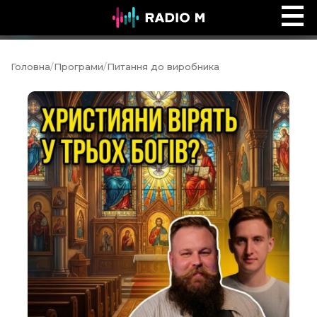
Ефір Radio M
Ефір
Головна
/
Програми
/
Питання до виробника