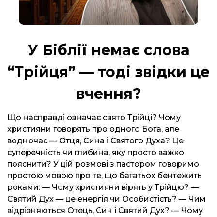
У Біблії немає слова
“Трійця” — тоді звідки це
вчення?
Що насправді означає свято Трійці? Чому
християни говорять про одного Бога, але
водночас — Отця, Сина і Святого Духа? Це
суперечність чи глибина, яку просто важко
пояснити? У цій розмові з пастором говоримо
простою мовою про те, що багатьох бентежить
роками: — Чому християни вірять у Трійцю? —
Святий Дух — це енергія чи Особистість? — Чим
відрізняються Отець, Син і Святий Дух? — Чому