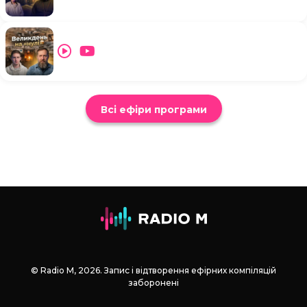
Всі ефіри програми
© Radio М, 2026. Запис і відтворення ефірних компіляцій
заборонені