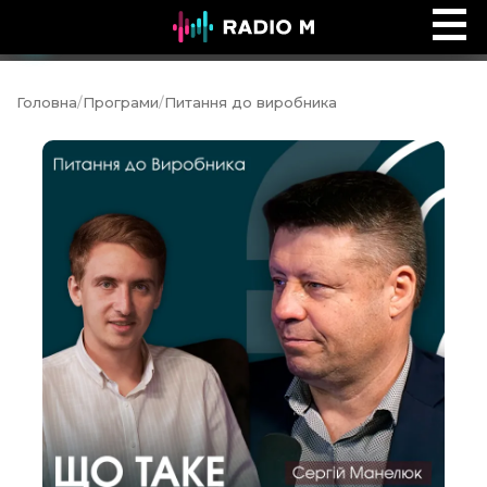
Сторінками Біблії
Ефір
Головна
/
Програми
/
Питання до виробника