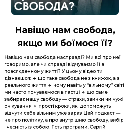
Навіщо нам свобода,
якщо ми боїмося її?
Навіщо нам свобода насправді? Ми всі про неї
говоримо, але чи справді відчуваємо її в
повсякденному житті? У цьому відео ти
дізнаєшся: 🔹 що таке свобода не з книжок, а з
реального життя 🔹 чому навіть у “вільному” світі
ми часто почуваємося в пастці 🔹 що саме
забирає нашу свободу — страхи, звички чи чужі
очікування 🔹 прості кроки, які допоможуть
відчути себе вільним уже зараз Цей подкаст —
не про політику, а про внутрішню свободу, вибір
і чесність із собою. Гість програми, Сергій