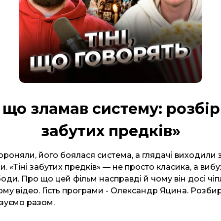
 що зламав систему: розбір
забутих предків»
роняли, його боялася система, а глядачі виходили з
 «Тіні забутих предків» — не просто класика, а вибух
боди. Про що цей фільм насправді й чому він досі чі
ому відео. Гість програми - Олександр Яцина. Розби
ізуємо разом.