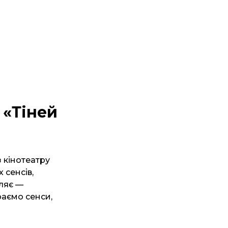
 «Тіней
 кінотеатру
 сенсів,
пляє —
раємо сенси,