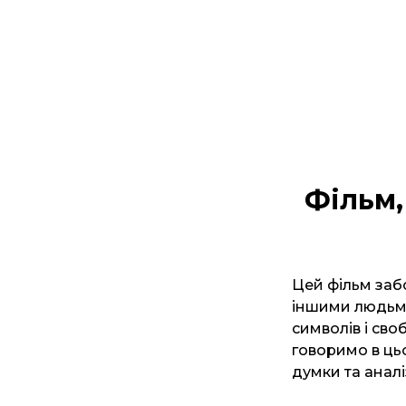
Фільм,
Цей фільм забо
іншими людьми.
символів і сво
говоримо в ць
думки та анал