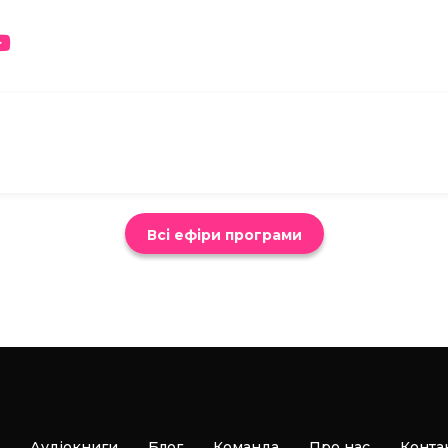
Всі ефіри програми
Аудіокниги
Блог
Команда
Про нас
Конта