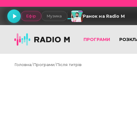
Ранок на Radio M
Ефір
Музика
ПРОГРАМИ
РОЗКЛ
Головна
/
Програми
/
Після титрів