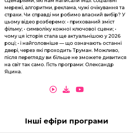
сценаріями, які нам написали інші: соціальні
мережі, алгоритми, реклама, чужі очікування та
страхи. Чи справді ми робимо власний вибір? У
цьому відео розберемо: • прихований зміст
фільму; • символіку кожної ключової сцени; •
чому ця історія стала ще актуальнішою у 2026
році; • і найголовніше — що означають останні
двері, через які проходить Труман. Можливо,
після перегляду ви більше не зможете дивитися
на світ так само. Гість програми: Олександр
Яцина.
Інші ефіри програми