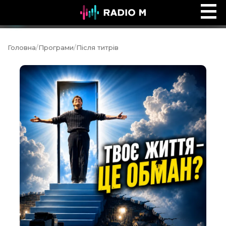
Дитячий майданчик
Ефір
Головна
/
Програми
/
Після титрів