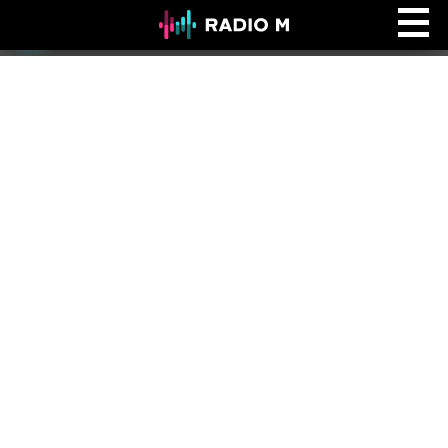
Ефір Radio M
Ефір