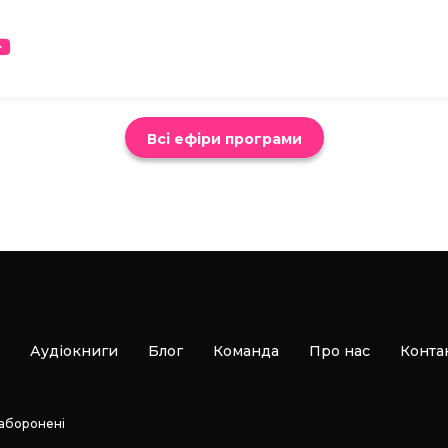
Всі ефіри програми
Аудіокниги
Блог
Команда
Про нас
Конта
заборонені