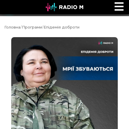
Дев'ятий вал
Ефір
Головна
/
Програми
/
Епідемія доброти