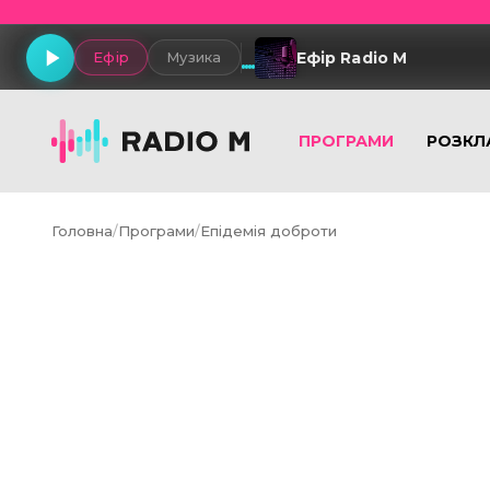
Ефір Radio M
Ефір
Музика
ПРОГРАМИ
РОЗКЛ
Головна
/
Програми
/
Епідемія доброти