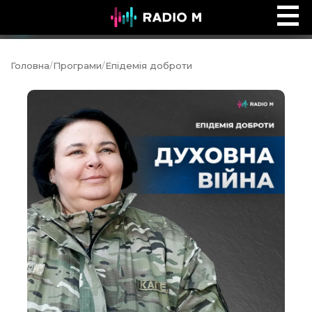
Ефір Radio M
Ефір
Головна
/
Програми
/
Епідемія доброти