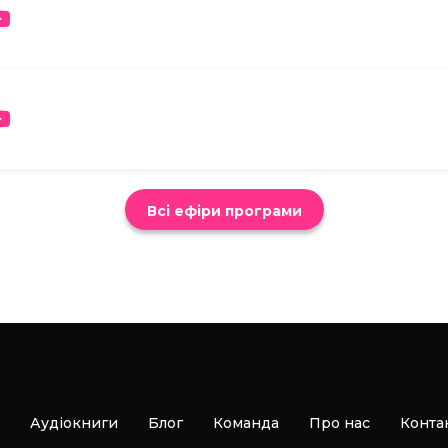
Всі ефіри програми
Аудіокниги
Блог
Команда
Про нас
Конта