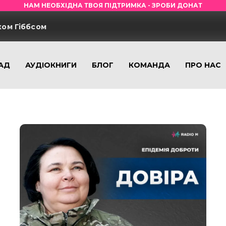
НАМ НЕОБХІДНА ТВОЯ ПІДТРИМКА - ЗРОБИ ДОНАТ
ком Гіббсом
АД
АУДІОКНИГИ
БЛОГ
КОМАНДА
ПРО НАС