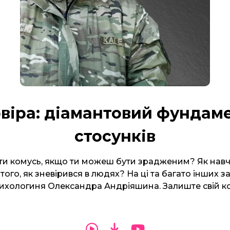
віра: діамантовий фундам
стосунків
ти комусь, якщо ти можеш бути зрадженим? Як нав
 того, як зневірився в людях? На ці та багато інших 
сихологиня Олександра Андріяшина. Залиште свій к