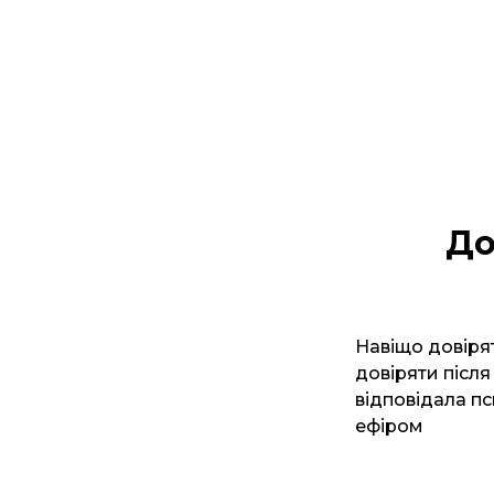
До
Навіщо довіря
довіряти після
відповідала п
ефіром