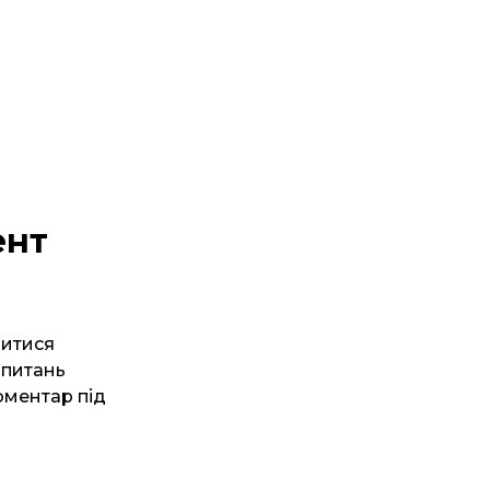
ент
читися
запитань
оментар під