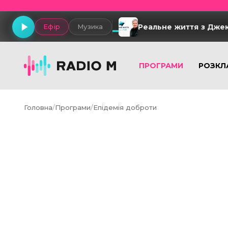
Реальне життя з Дже
Ефір
Музика
ПРОГРАМИ
РОЗКЛ
Головна
/
Програми
/
Епідемія доброти