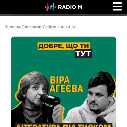
Добре, що ти тут
Ефір
Головна
/
Програми
/
Добре, що ти тут