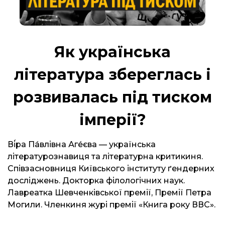
Як українська
література збереглась і
розвивалась під тиском
імперії?
Ві́ра Па́влівна Аге́єва — українська
літературознавиця та літературна критикиня.
Співзасновниця Київського інституту ґендерних
досліджень. Докторка філологічних наук.
Лавреатка Шевченківської премії, Премії Петра
Могили. Членкиня журі премії «Книга року ВВС».