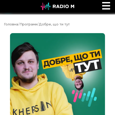
Дев'ятий вал
Ефір
Головна
/
Програми
/
Добре, що ти тут