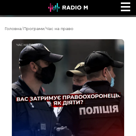
Ефір Radio M
Ефір
Головна
/
Програми
/
Час на право