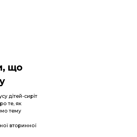
, що
у
усу дітей-сиріт
ро те, як
емо тему
ної вторинної