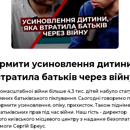
рмити усиновлення дитини
втратила батьків через війн
омасштабної війни більше 4,3 тис. дітей набуло стат
влених батьківського піклування. Сьогодні говоримо п
мити усиновлення, опіку, прихисток. Також піднім
тьківських прав під час війни. Наш гість - директор
о київського місцевого центру з надання безоплат
моги Сергій Бреус.