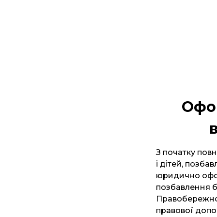
Офо
З початку повн
і дітей, позба
юридично офор
позбавлення ба
Правобережног
правової допо