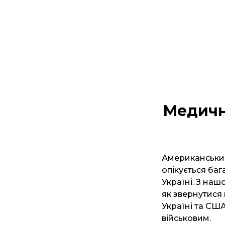
Медичн
Американськи
опікується баг
Україні. З наш
як звернутися 
Україні та США
військовим.