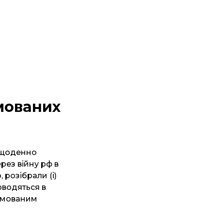
мованих
 щоденно
рез війну рф в
 розібрали (і)
роводяться в
авмованим