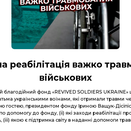
а реабілітація важко трав
військових
й благодійний фонд «REVIVED SOLDIERS UKRAINE»
атьма українськими воїнами, які отримали травми че
ою гостею, президентом фонду Іриною Ващук-Дісіпіо,
по допомогу до фонду, (іі) які заходи реабілітації п
, (ііі) якою є підтримка світу в наданні допомоги тр