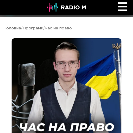
Інтервʼю Time
Ефір
Головна
/
Програми
/
Час на право