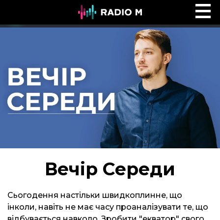
Ефір Radio M
Ефір
Вечір Середи
Сьогодення настільки швидкоплинне, що
інколи, навіть не має часу проаналізувати те, що
відбувається навколо. Зробити "екватор" свого