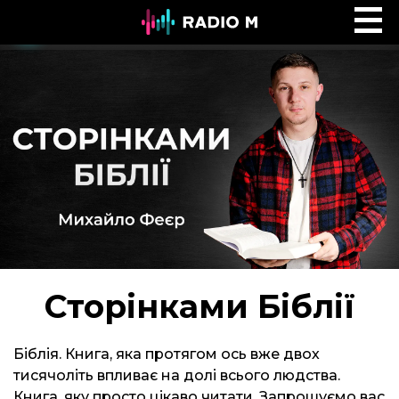
Ефір Radio M
Ефір
Сторінками Біблії
Біблія. Книга, яка протягом ось вже двох
тисячоліть впливає на долі всього людства.
Книга, яку просто цікаво читати. Запрошуємо вас