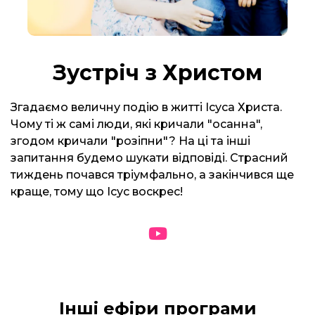
Зустріч з Христом
Згадаємо величну подію в житті Ісуса Христа.
Чому ті ж самі люди, які кричали "осанна",
згодом кричали "розіпни"? На ці та інші
запитання будемо шукати відповіді. Страсний
тиждень почався тріумфально, а закінчився ще
краще, тому що Ісус воскрес!
Інші ефіри програми