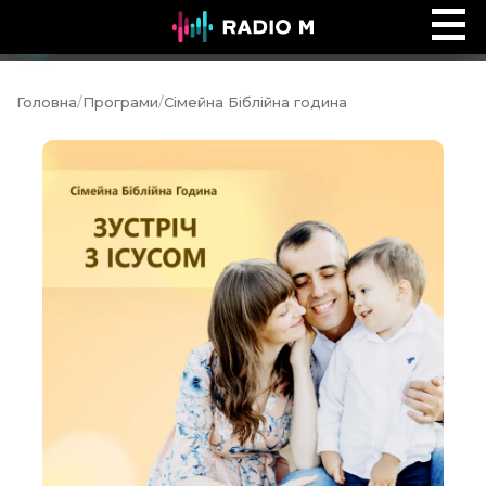
Ефір Radio M
Ефір
Головна
/
Програми
/
Сімейна Біблійна година