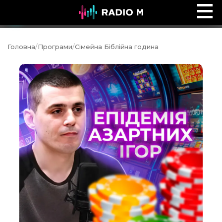
Сторінками Біблії
Ефір
Головна
/
Програми
/
Сімейна Біблійна година