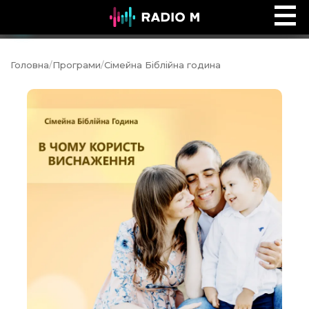
Ефір Radio M
Ефір
Головна
/
Програми
/
Сімейна Біблійна година