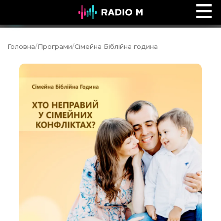
Ефір Radio M
Ефір
Головна
/
Програми
/
Сімейна Біблійна година