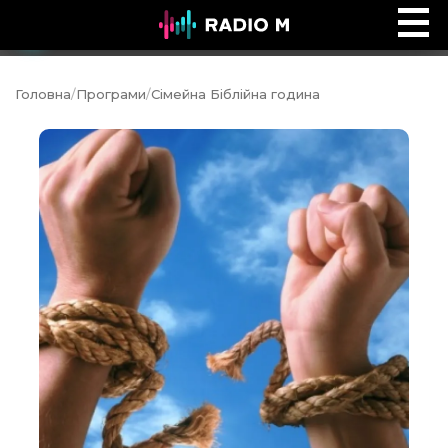
Добре, що ти тут
Ефір
Головна
/
Програми
/
Сімейна Біблійна година