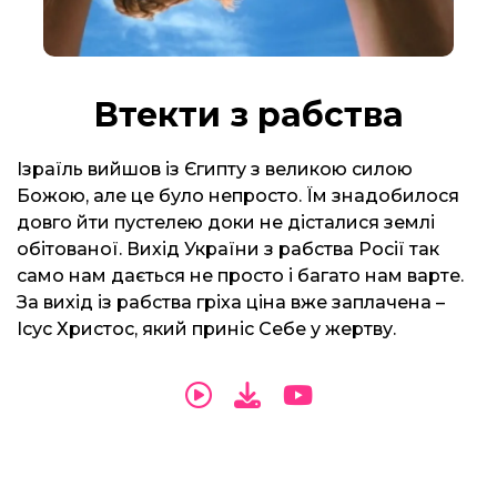
Втекти з рабства
Ізраїль вийшов із Єгипту з великою силою
Божою, але це було непросто. Їм знадобилося
довго йти пустелею доки не дісталися землі
обітованої. Вихід України з рабства Росії так
само нам дається не просто і багато нам варте.
За вихід із рабства гріха ціна вже заплачена –
Ісус Христос, який приніс Себе у жертву.