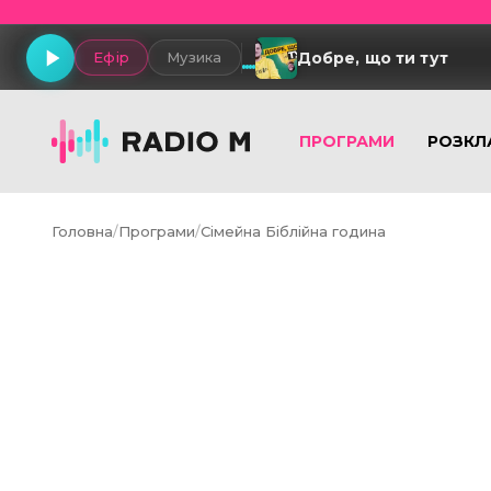
Добре, що ти тут
Ефір
Музика
ПРОГРАМИ
РОЗКЛ
Головна
/
Програми
/
Сімейна Біблійна година