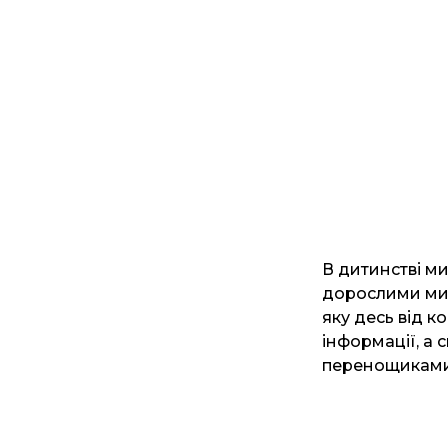
В дитинстві ми
дорослими ми 
яку десь від к
інформації, а
перенощикам