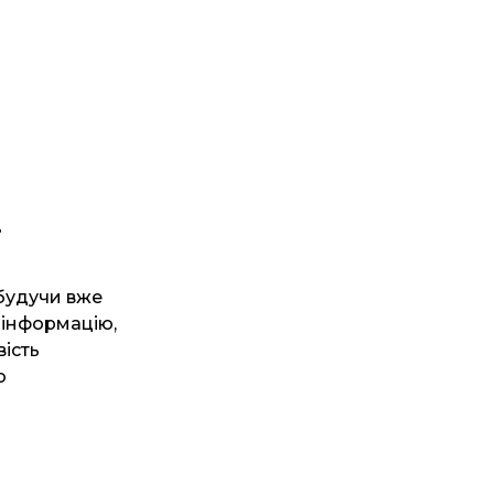
і
 будучи вже
 інформацію,
вість
о