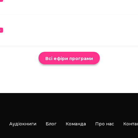
Всі ефіри програми
Аудіокниги
Блог
Команда
Про нас
Конта