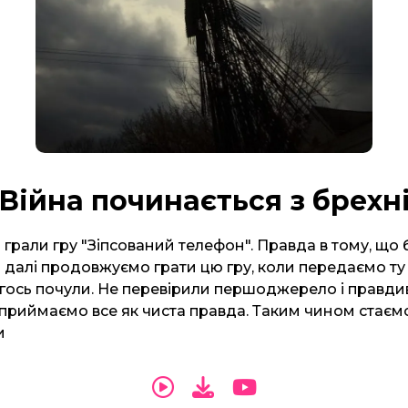
Війна починається з брехн
 грали гру "Зіпсований телефон". Правда в тому, що
далі продовжуємо грати цю гру, коли передаємо ту
огось почули. Не перевірили першоджерело і правди
 сприймаємо все як чиста правда. Таким чином стаєм
и