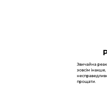
Р
Звичайна реакц
зовсім інакше,
несправедливос
прощати.