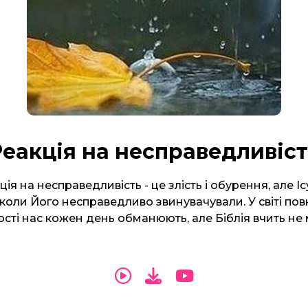
еакція на несправедливіс
ія на несправедливість - це злість і обурення, але Іс
 коли Його несправедливо звинувачували. У світі по
ті нас кожен день обманюють, але Біблія вчить не 