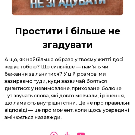
Простити і більше не
згадувати
А що, як найбільша образа у твоєму житті досі
керує тобою? Що сильніше — пам’ять чи
бажання звільнитися? У цій розмові ми
зазираємо туди, куди зазвичай бояться
дивитися: у невимовлене, приховане, болюче.
Тут звучать слова, які довго мовчали, і рішення,
що ламають внутрішні стіни. Це не про правильні
відповіді — це про момент, коли щось усередині
змінюється назавжди.