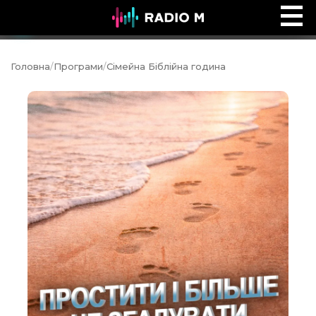
Ефір Radio M
Ефір
Головна
/
Програми
/
Сімейна Біблійна година